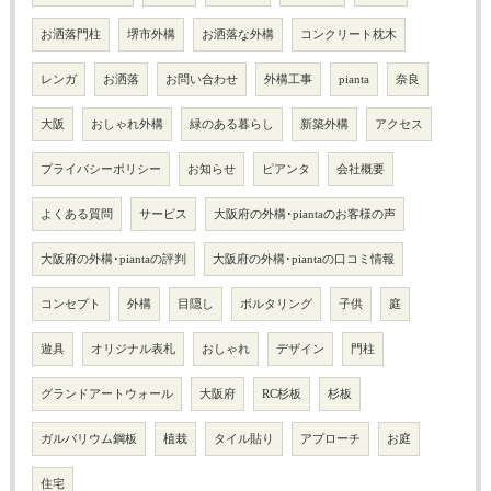
お洒落門柱
堺市外構
お洒落な外構
コンクリート枕木
レンガ
お洒落
お問い合わせ
外構工事
pianta
奈良
大阪
おしゃれ外構
緑のある暮らし
新築外構
アクセス
プライバシーポリシー
お知らせ
ピアンタ
会社概要
よくある質問
サービス
大阪府の外構･piantaのお客様の声
大阪府の外構･piantaの評判
大阪府の外構･piantaの口コミ情報
コンセプト
外構
目隠し
ボルタリング
子供
庭
遊具
オリジナル表札
おしゃれ
デザイン
門柱
グランドアートウォール
大阪府
RC杉板
杉板
ガルバリウム鋼板
植栽
タイル貼り
アプローチ
お庭
住宅