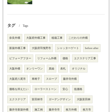
タグ
Tags
奈良外構
大阪府外構工事
植栽工事
こだわりの外構
新築外構工事
大阪府羽曳野市
シャッターゲート
before after
ビフォーアフター
リフォーム外構
価格
エクステリア工事
大阪外構
オンリーワン
真鍮
表札
オリジナル
大阪府八尾市
車椅子
スロープ
藤井寺外構
価格を抑えたい
ローラーストーン
安心
低価格
エクステリア
富田林市
ガーデンデザイン
大阪富田林
藤井寺新築外構
施工例
藤井寺市
枚方外構
枚方市